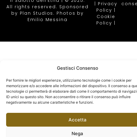
Il Salotto dell’Etna | © 2025.
|
Privacy
conse
All rights reserved. Sponsored
Policy |
by
Plan Studios
. Photos by
Cookie
Emilio Messina
Policy
|
Gestisci Consenso
Per fornire le migliori esperienze, utilizziamo tecnologie come i cookie per
memorizzare e/o accedere alle informazioni del dispositivo. Il consenso a qu
tecnologie ci permetterà di elaborare dati come il comportamento di navigaz
ID unici su questo sito. Non acconsentire o ritirare il consenso può influire
negativamente su alcune caratteristiche e funzioni.
Accetta
Nega