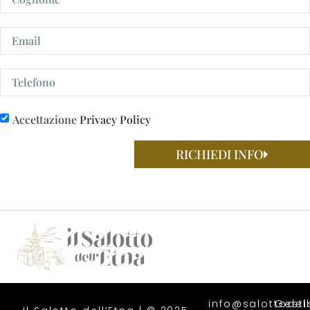
Accettazione
Privacy Policy
RICHIEDI INFO
info@salottodell
Gesti