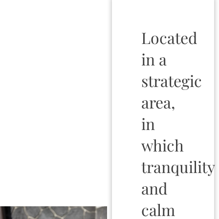
Located
in a
strategic
area,
in
which
tranquility
and
calm