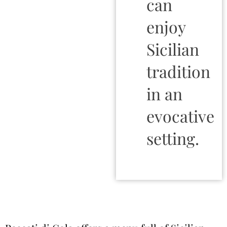
can
enjoy
Sicilian
tradition
in an
evocative
setting.