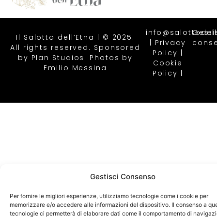
info@salottodell
Gesti
Il Salotto dell’Etna | © 2025.
|
Privacy
conse
All rights reserved. Sponsored
Policy |
by
Plan Studios
. Photos by
Cookie
Emilio Messina
Policy
|
Gestisci Consenso
Per fornire le migliori esperienze, utilizziamo tecnologie come i cookie per
memorizzare e/o accedere alle informazioni del dispositivo. Il consenso a qu
tecnologie ci permetterà di elaborare dati come il comportamento di navigaz