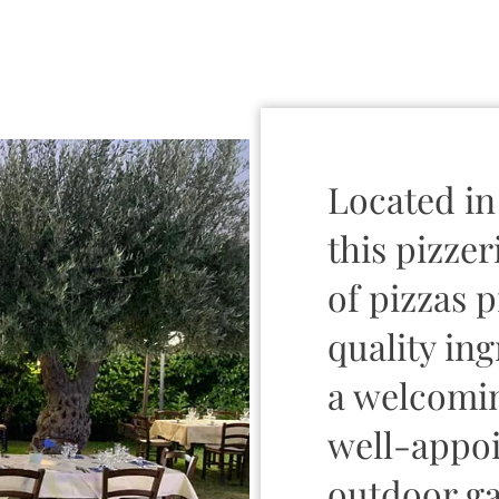
Located in
this pizzer
of pizzas 
quality in
a welcomin
well-appoi
outdoor ga