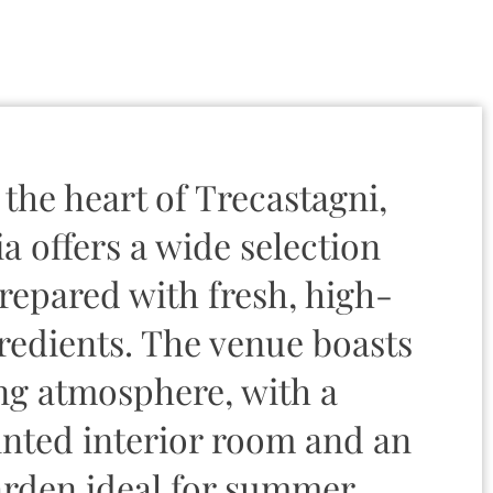
 the heart of Trecastagni,
ia offers a wide selection
prepared with fresh, high-
gredients. The venue boasts
g atmosphere, with a
nted interior room and an
rden ideal for summer