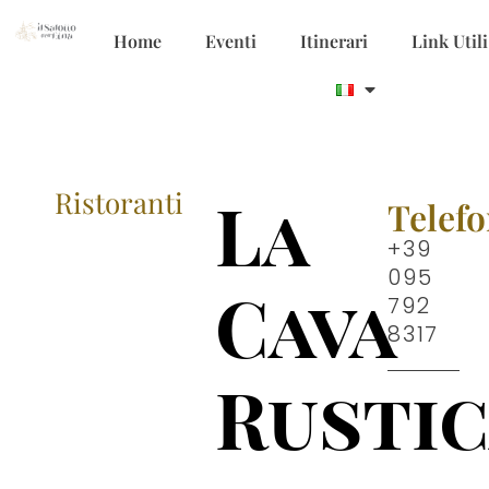
Home
Eventi
Itinerari
Link Utili
Ristoranti
La
Telef
+39
095
Cava
792
8317
Rusti