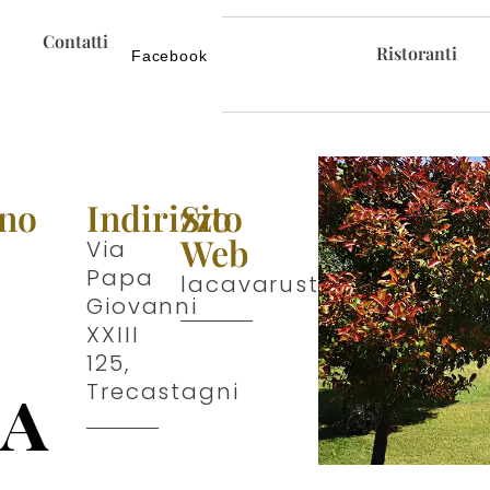
Contatti
Ristoranti
Facebook
ono
Indirizzo
Sito
Web
Via
Papa
lacavarustica.it
Giovanni
XXIII
125,
ca
Trecastagni