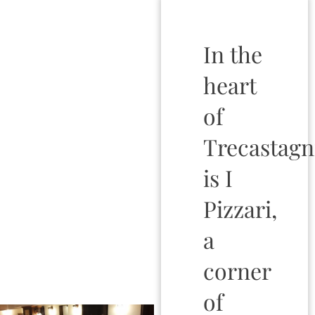
In the
heart
of
Trecastagn
is I
Pizzari,
a
corner
of