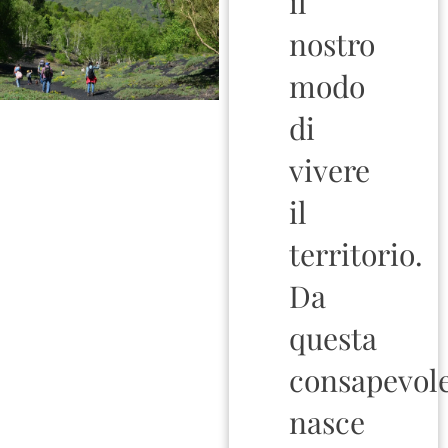
il
nostro
modo
di
vivere
il
territorio.
Da
questa
consapevol
nasce