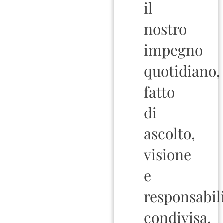
il
nostro
impegno
quotidiano,
fatto
di
ascolto,
visione
e
responsabil
condivisa.