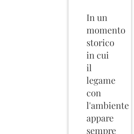
In un
momento
storico
in cui
il
legame
con
l'ambiente
appare
sempre