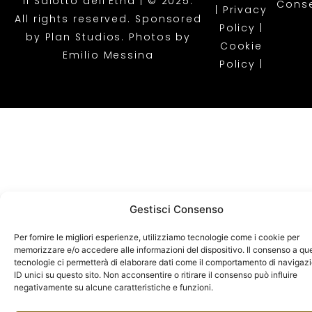
Il Salotto dell’Etna | © 2025.
Cons
|
Privacy
All rights reserved. Sponsored
Policy |
by
Plan Studios
. Photos by
Cookie
Emilio Messina
Policy
|
Gestisci Consenso
Per fornire le migliori esperienze, utilizziamo tecnologie come i cookie per
memorizzare e/o accedere alle informazioni del dispositivo. Il consenso a qu
tecnologie ci permetterà di elaborare dati come il comportamento di navigaz
ID unici su questo sito. Non acconsentire o ritirare il consenso può influire
negativamente su alcune caratteristiche e funzioni.