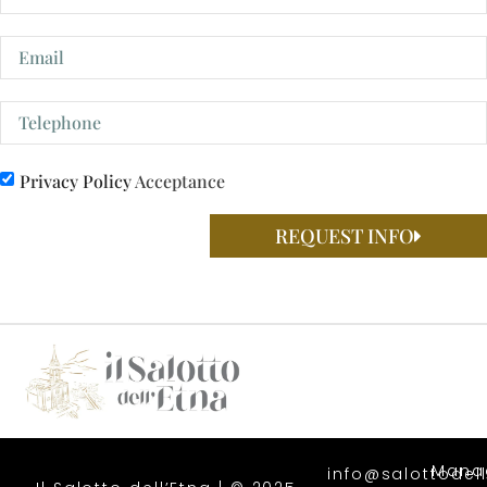
Privacy Policy
Acceptance
REQUEST INFO
Mana
info@salottodell