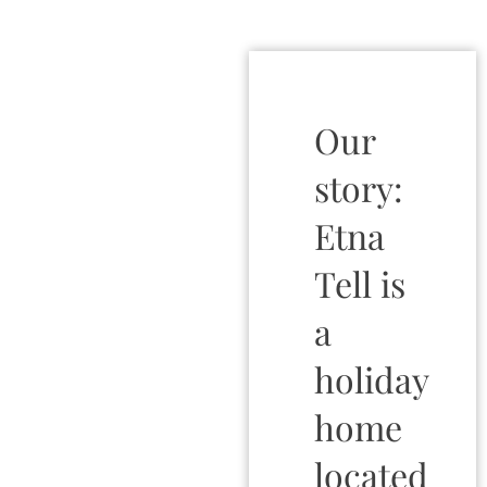
Our
story:
Etna
Tell is
a
holiday
home
located